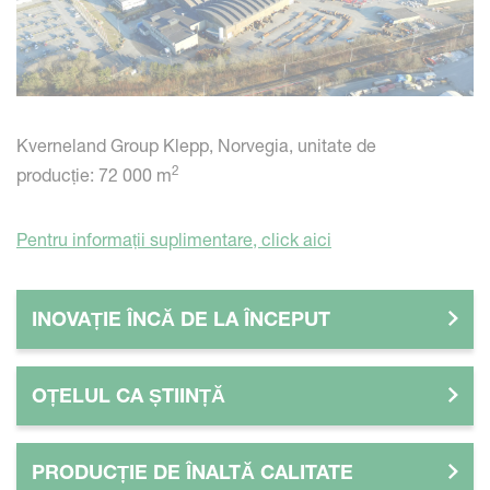
Kverneland Group Klepp, Norvegia, unitate de
2
producție: 72 000 m
Pentru informații suplimentare, click aici
INOVAȚIE ÎNCĂ DE LA ÎNCEPUT
OȚELUL CA ȘTIINȚĂ
PRODUCȚIE DE ÎNALTĂ CALITATE