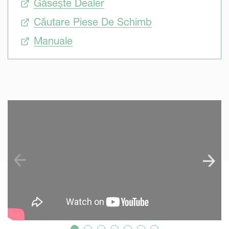
Găsește Dealer
Căutare Piese De Schimb
Manuale