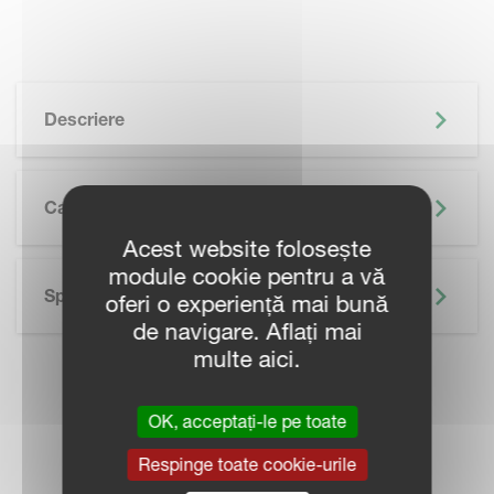
Descriere
Caracteristici
Acest website folosește
module cookie pentru a vă
Specificații Tehnice
oferi o experiență mai bună
de navigare. Aflați mai
multe aici.
CONTACTEAZĂ
OK, acceptați-le pe toate
REPREZENTANT
Respinge toate cookie-urile