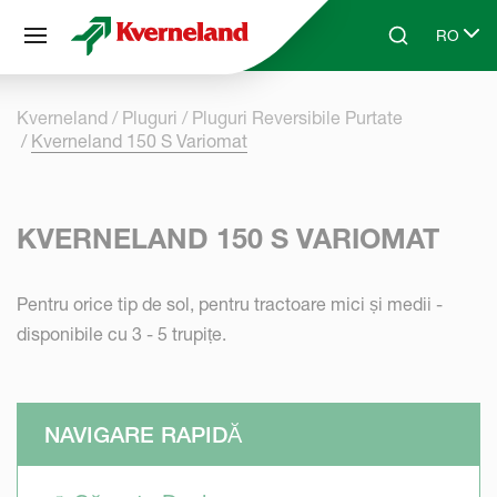
Panoul de gestionare a panourilor cookie
RO
Skip to main content
Search
Select l
Kverneland
Pluguri
Pluguri Reversibile Purtate
Kverneland 150 S Variomat
KVERNELAND 150 S VARIOMAT
Pentru orice tip de sol, pentru tractoare mici și medii -
disponibile cu 3 - 5 trupițe.
NAVIGARE RAPIDĂ