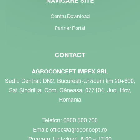
NAVIGARE SITE
Centru Download
Partner Portal
CONTACT
AGROCONCEPT IMPEX SRL
Sediu Central: DN2, Bucureşti-Urziceni km 20+600,
Sat Șindrilița, Com. Găneasa, 077104, Jud. Ilfov,
Romania
Telefon: 0800 500 700
Email:
office@agroconcept.ro
Program: luni-vineri, 8:00 – 17:00