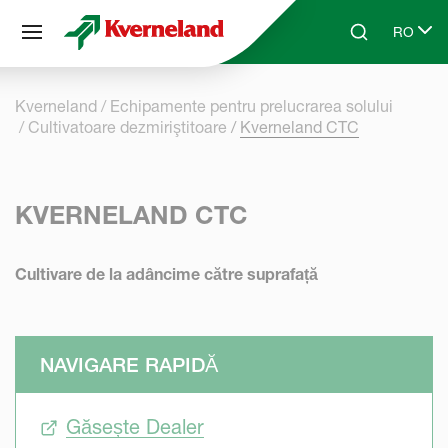
Panoul de gestionare a panourilor cookie
RO
Skip to main content
Search
Select l
Kverneland
Echipamente pentru prelucrarea solului
Cultivatoare dezmiriştitoare
Kverneland CTC
KVERNELAND CTC
Cultivare de la adâncime către suprafață
NAVIGARE RAPIDĂ
Găsește Dealer