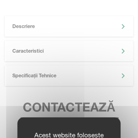
Descriere
Caracteristici
Specificații Tehnice
CONTACTEAZĂ
REPREZENTANT
VÂNZĂRI
Acest website folosește