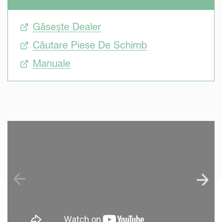
Găsește Dealer
Căutare Piese De Schimb
Manuale