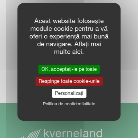
CONTACTEAZĂ
Acest website folosește
REPREZENTANT
module cookie pentru a vă
oferi o experiență mai bună
VÂNZĂRI
de navigare. Aflați mai
multe aici.
OK, acceptați-le pe toate
LOCALIZARE DEALER
Respinge toate cookie-urile
Personalizați
Politica de confidentialitate