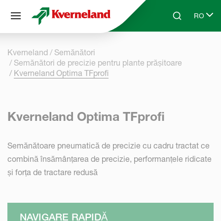
Panoul de gestionare a panourilor cookie
RO
Skip to main content
Search
Select l
Kverneland
Semănători
Semănători de precizie pentru plante prășitoare
Kverneland Optima TFprofi
Kverneland Optima TFprofi
Semănătoare pneumatică de precizie cu cadru tractat ce
combină însămânțarea de precizie, performanțele ridicate
și forța de tractare redusă
NAVIGARE RAPIDĂ