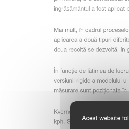
îngrășământul a fost aplicat 
Mai mult, în cadrul proceselor
aplicarea a două tipuri difer
doua recoltă se dezvoltă, în g
În funcție de lățimea de lucru
versiunii rigide a modelului u
măsurare sunt poziționate în
Kverneland u-drill plus poate
Acest website fo
kph. Sistemul sub presiune al