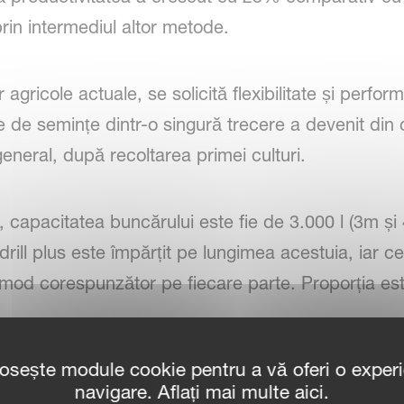
prin intermediul altor metode.
 agricole actuale, se solicită flexibilitate și perf
ite de semințe dintr-o singură trecere a devenit din
eneral, după recoltarea primei culturi.
, capacitatea buncărului este fie de 3.000 l (3m și
-drill plus este împărțit pe lungimea acestuia, iar c
 mod corespunzător pe fiecare parte. Proporția est
 oferi rate de aplicare a îngrășământului de până 4
losește module cookie pentru a vă oferi o exper
 buncărului versiunii rabatabile de 6 m a modelului
navigare. Aflați mai multe aici.