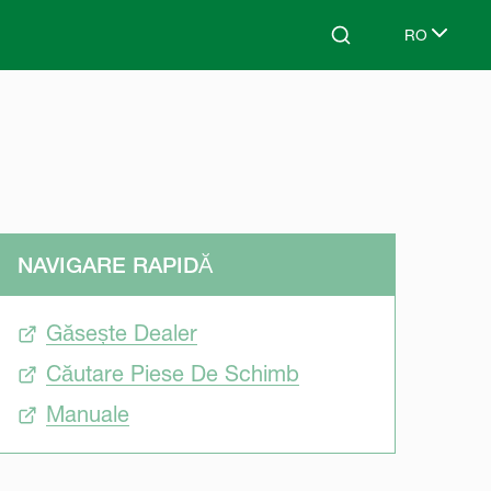
RO
Search
Select lang
NAVIGARE RAPIDĂ
Găsește Dealer
Căutare Piese De Schimb
Manuale