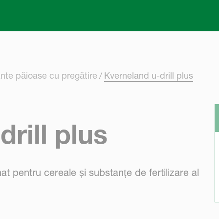
Skip to main content
nte păioase cu pregătire
Kverneland u-drill plus
rill plus
t pentru cereale și substanțe de fertilizare al