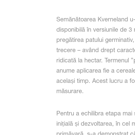
Semănătoarea Kverneland u-d
disponibilă în versiunile de 3
pregătirea patului germinativ,
trecere – având drept caracter
ridicată la hectar. Termenul ”p
anume aplicarea fie a cerealelo
același timp. Acest lucru a fo
măsurare.
Pentru a echilibra etapa mai 
inițială și dezvoltarea, în cel
primăvară, s-a demonstrat că