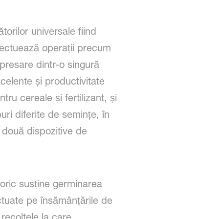
rilor universale fiind
 efectuează operații precum
 presare dintr-o singură
celente și productivitate
ru cereale și fertilizant, și
uri diferite de semințe, în
u două dispozitive de
foric susține germinarea
fectuate pe însămânțările de
ecoltele la care