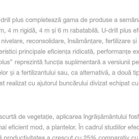
rill plus completează gama de produse a semănăto
 m, 4 m rigidă, 4 m și 6 m rabatabilă. U-drill plus
 nivelare, reconsolidare, însămânțare, fertilizare și
istici principale eficiența ridicată, performanțe ex
lus” reprezintă funcția suplimentară a versiunii pent
r și a fertilizantului sau, ca alternativă, a două tip
st realizat cu ajutorul buncărului divizat echipat c
scurtă de vegetație, aplicarea îngrășământului fos
 mai eficient mod, a plantelor. În cadrul studiilor e
 productivitatea a crescut cu 25% comparativ cu r