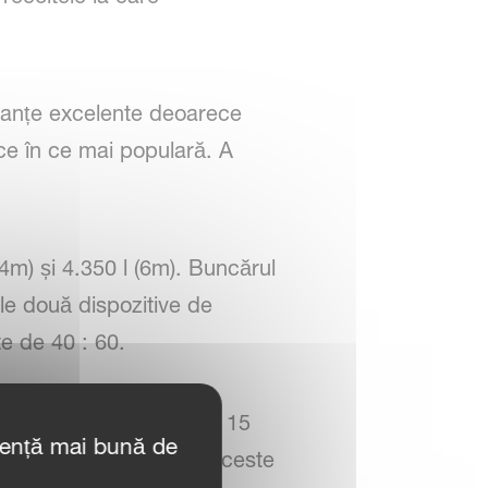
ormanțe excelente deoarece
 ce în ce mai populară. A
 4m) și 4.350 l (6m). Buncărul
ele două dispozitive de
e de 40 : 60.
00 kg/ha și o viteză de 15
iență mai bună de
 u-drill se asigură că aceste