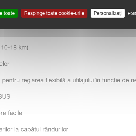
 cele mai dificile condiții.
e toate
Respinge toate cookie-urile
Personalizați
Poli
 ( 10-18 km)
elor
ntru reglarea flexibilă a utilajului în funcție de nec
OBUS
re facile
rilor la capătul rândurilor