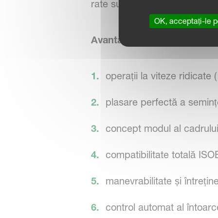
rate sunt menținute chiar și în
OK, acceptați-le p
Avantaje:
operații la viteze ridicate
plasare perfectă a seminț
concept modul al cadrului pe
compatibilitate totală IS
manevrabilitate și întreține
control automat al întoarce