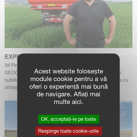
EXPERIENȚELE FERMIERILOR
iM Peter, iM FARMING ”Cu ajutorul IsoMatch
Acest website folosește
GEOCONTROL și al GEOSPREAD economisesc 10%
module cookie pentru a vă
substanțe nutritive”.Peter din Germania lucrează deja cu
oferi o experiență mai bună
utilajele...
de navigare. Aflați mai
multe aici.
OK, acceptați-le pe toate
Respinge toate cookie-urile