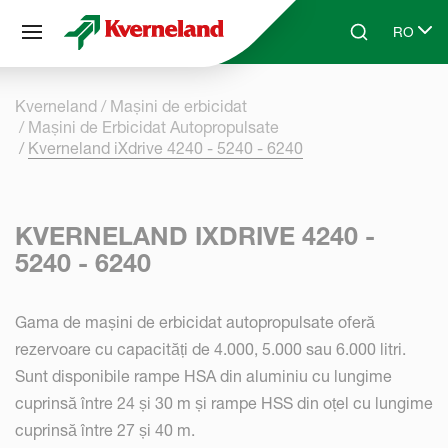
Panoul de gestionare a panourilor cookie
RO
Skip to main content
Search
Select l
Kverneland
Mașini de erbicidat
Mașini de Erbicidat Autopropulsate
Kverneland iXdrive 4240 - 5240 - 6240
KVERNELAND IXDRIVE 4240 -
5240 - 6240
Gama de mașini de erbicidat autopropulsate oferă
rezervoare cu capacități de 4.000, 5.000 sau 6.000 litri.
Sunt disponibile rampe HSA din aluminiu cu lungime
cuprinsă între 24 și 30 m și rampe HSS din oțel cu lungime
cuprinsă între 27 și 40 m.