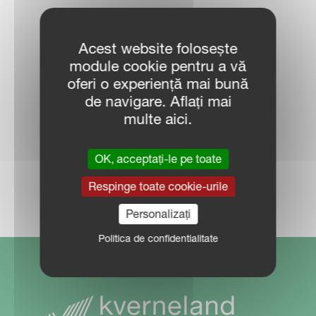
CONTACTEAZĂ
Acest website folosește
REPREZENTANT
module cookie pentru a vă
oferi o experiență mai bună
VÂNZĂRI
de navigare. Aflați mai
multe aici.
OK, acceptați-le pe toate
LOCALIZARE DEALER
Respinge toate cookie-urile
Personalizați
Politica de confidentialitate