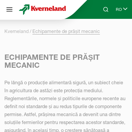
Panoul de gestionare a panourilor cookie
RO
Skip to main content
Search
Select l
Kverneland
Echipamente de prășit mecanic
ECHIPAMENTE DE PRĂȘIT
MECANIC
Pe lângă o producție alimentară sigură, un subiect cheie
în agricultura de astăzi este protecția mediului.
Reglementările, normele și politicile europene recente au
definit noi standarde și au redus tipurile de componente
permise. Astfel, prășirea mecanică a devenit una dintre
soluțiile fermierilor pentru respectarea acestor standarde,
asigurând, în același timp, o creștere sănătoasă a