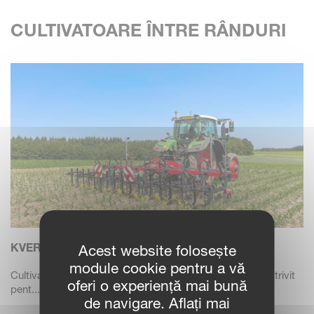
CULTIVATOARE ÎNTRE RÂNDURI
KVERNELAND ONYX
Acest website folosește
module cookie pentru a vă
Cultivatorul între rânduri Kverneland Onyx este utilajul potrivit
oferi o experiență mai bună
pent...
de navigare. Aflați mai