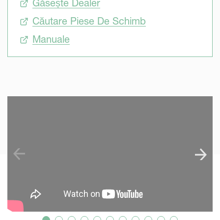
Găsește Dealer
Căutare Piese De Schimb
Manuale