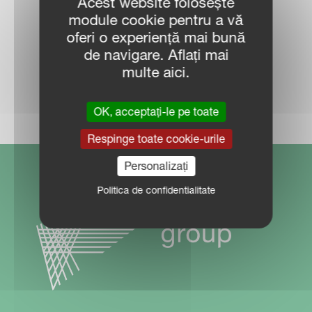
Acest website folosește
VÂNZĂRI
module cookie pentru a vă
oferi o experiență mai bună
de navigare. Aflați mai
multe aici.
LOCALIZARE DEALER
OK, acceptați-le pe toate
Respinge toate cookie-urile
Personalizați
Politica de confidentialitate