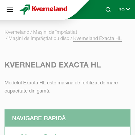
Panoul de gestionare a panourilor cookie
RO
Skip to main content
Search
Select l
Kverneland
Mașini de împrăștiat
Mașini de împrăștiat cu disc
Kverneland Exacta HL
KVERNELAND EXACTA HL
Modelul Exacta HL este mașina de fertilizat de mare
capacitate din gamă.
NAVIGARE RAPIDĂ