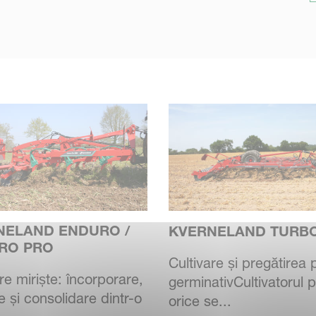
NELAND ENDURO /
KVERNELAND TURB
RO PRO
Cultivare și pregătirea 
re miriște: încorporare,
germinativCultivatorul 
e și consolidare dintr-o
orice se...