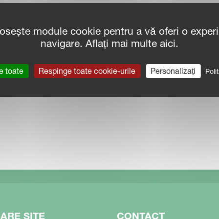
..
losește module cookie pentru a vă oferi o exper
navigare. Aflați mai multe aici.
e toate
Respinge toate cookie-urile
Personalizați
Poli
ARE SITE
CONTACT