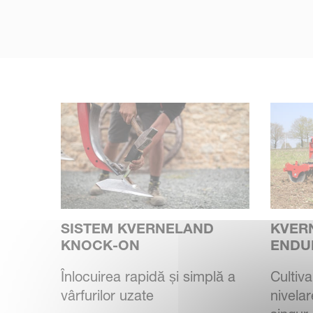
SISTEM KVERNELAND
KVER
KNOCK-ON
ENDU
Înlocuirea rapidă și simplă a
Cultiva
vârfurilor uzate
nivelar