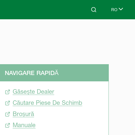
RO
Search
Select lang
NAVIGARE RAPIDĂ
Găsește Dealer
Căutare Piese De Schimb
Broșură
Manuale