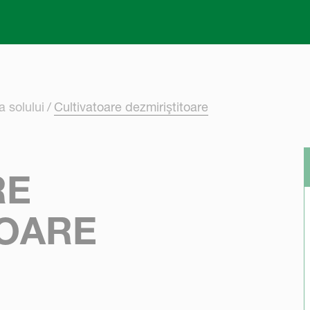
Skip to main content
 solului
Cultivatoare dezmiriştitoare
RE
TOARE