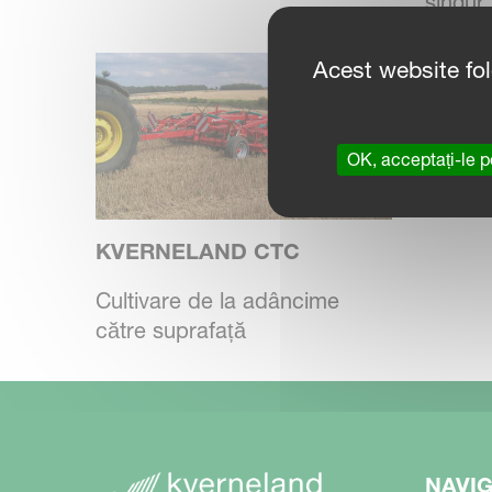
singur.
Acest website fo
OK, acceptați-le p
KVERNELAND CTC
Cultivare de la adâncime
către suprafață
NAVIG