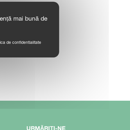
iență mai bună de
tica de confidentialitate
URMĂRIȚI-NE