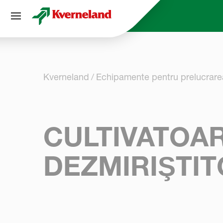
Panoul de gestionare a panourilor cookie
Kverneland
Echipamente pentru prelucrarea
CULTIVATOA
DEZMIRIŞTI