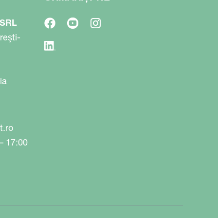
 SRL
reşti-
ia
t.ro
 – 17:00