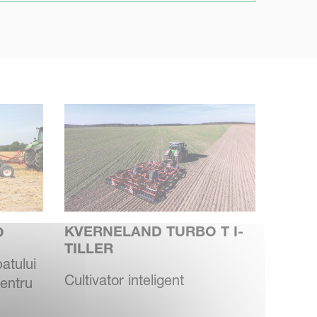
KVERNELAND TURBO T I-
O
TILLER
patului
Cultivator inteligent
pentru