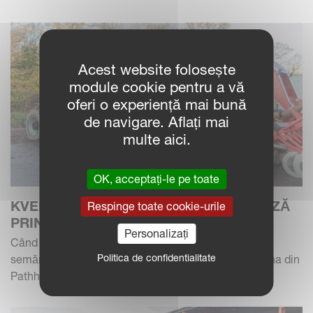
Acest website folosește
module cookie pentru a vă
oferi o experiență mai bună
de navigare. Aflați mai
multe aici.
OK, acceptați-le pe toate
KVERNELAND U-DRILL IMPRESIONEAZĂ
Respinge toate cookie-urile
PRIN ÎNFIINȚARE
Personalizați
Când Bill Gray a căutat o capacitate mai mare de
Politica de confidentialitate
semănat pentru fermele Preston Hall Farms de 560 ha din
Pathhead, în Scottish Lowlands, trecerea de la...